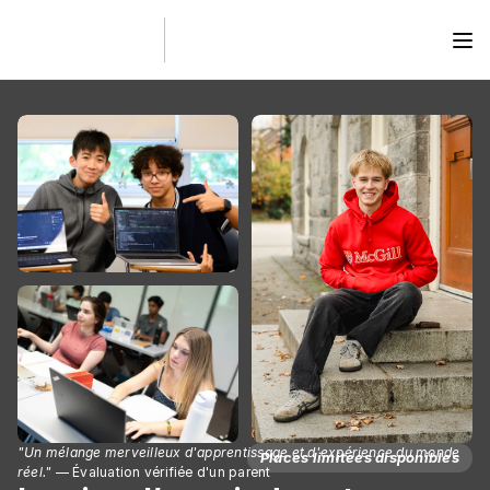
"Un mélange merveilleux d'apprentissage et d'expérience du monde 
Places limitées disponibles
réel."
 — Évaluation vérifiée d'un parent